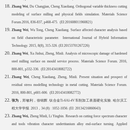
Zhang Wei
, Du Changjian, Cheng Xiaoliang. Orthogonal variable thickness cutting
modeling of surface milling and physical fields simulation. Materials Science
Forum.2016, 836-837, p468-475. (EI:201608011960821)
Zhang Wei
, Wu Tong, Cheng Xiaoliang. Surface affected character analysis based
on field characteristic parameter. International Journal of Hybrid Information
Technology. 2015, 8(8), 315-326. (EI:20153701267226)
Zhang Wei
, Xu Jinhui, Zheng, Minli. Analysis of microscopic damage of hardened
steel milling surface on mould service process. Materials Science Forum. 2016,
800-801, p332-336. (EI:20143418082722)
Zhang Wei
, Cheng Xiaoliang, Zheng, Minli. Present situation and prospect of
residual stress modelling technology in metal cutting. Materials Science Forum.
2016, 800-801, p601-606. (EI:20143418082772)
张为
，郑敏利，徐锦辉
.
钛合金
Ti-6Al-4V
车削加工表面硬化实验
.
哈尔滨工
程大学学报
. 2013
，
34 (8) : 1052-1056. (EI: 20134216860643)
Zhang Wei,
Zheng Minli, Li Yingbin. Research on cutting force spectrum character
and tools vibration character undertitanium alloy end-surface turning. Applied