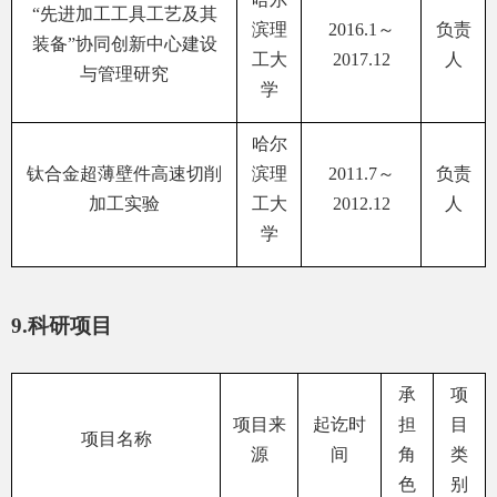
“
先进加工工具工艺及其
滨理
2016.1
～
负责
装备”协同创新中心建设
工大
2017.12
人
与管理研究
学
哈尔
钛合金超薄壁件高速切削
滨理
2011.7
～
负责
加工实验
工大
2012.12
人
学
9.
科研项目
承
项
项目来
起讫时
担
目
项目名称
源
间
角
类
色
别