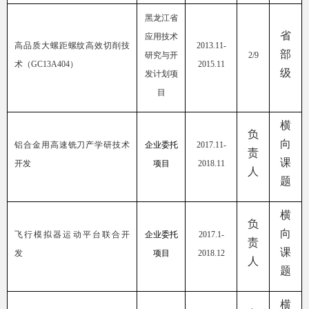
黑龙江省
省
应用技术
高品质大螺距螺纹高效切削技
2013
.
11-
部
研究与开
2/9
术（
GC13A404
）
2015
.
11
级
发计划项
目
横
负
向
铝合金用高速铣刀产学研技术
企业委托
2017.11-
责
课
开发
项目
2018.11
人
题
横
负
向
飞行模拟器运动平台联合开
企业委托
2017.1-
责
课
发
项目
2018.12
人
题
横