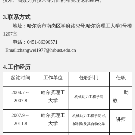
技术、高效刀具技术等方面的相关理论和应用。
3.
联系方式
地址：哈尔滨市南岗区学府路
52
号
,
哈尔滨理工大学
1
号楼
1207
室
电话：
0451-86390571
Email:zhangwei1977@hrbust.edu.cn
4.
工作经历
起讫时间
工作单位
任职部门
任职
2004.7
～
哈尔滨理工
助
机械动力工程学院
2007.8
大学
教
2007.9
～
哈尔滨理工
机械动力工程学院 机
讲师
2011.8
大学
械制造及其自动化系