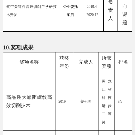
负
向
航空关键件高速切削产学研技
企业委托
2019.4-
责
课
术开发
项目
2020.12
人
题
10.
奖项成果
获奖
所获
奖项名称
完成人
排名
年份
奖项
黑龙
江省
高品质大螺距螺纹高
科技
2019
姜彬等
3/9
效切削技术
进步
二等
奖