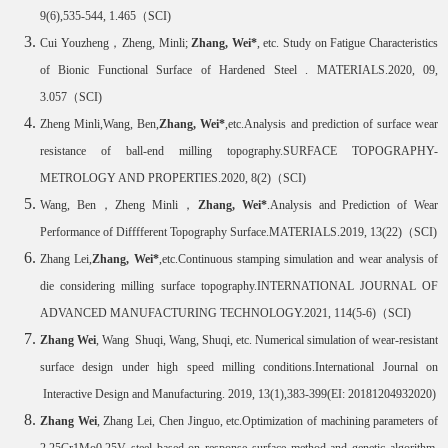
9(6),
535-544, 1.465
（
SCI)
Cui Youzheng
，
Zheng, Minli
;
Zhang, Wei
*
, etc. Study on Fatigue Characteristics
of Bionic Functional Surface of Hardened Steel . MATERIALS.2020, 09,
3.057
（
SCI)
Zheng Minli,Wang, Ben,
Zhang, Wei
*
,etc.Analysis and prediction of surface wear
resistance of ball-end milling topography.SURFACE TOPOGRAPHY-
METROLOGY AND PROPERTIES.2020, 8(2)
（
SCI)
Wang, Ben
，
Zheng Minli
，
Zhang, Wei
*
.Analysis and Prediction of Wear
Performance of Difffferent Topography Surface.MATERIALS.2019, 13(22)
（
SCI)
Zhang Lei,
Zhang, Wei
*
,etc.Continuous stamping simulation and wear analysis of
die considering milling surface topography.INTERNATIONAL JOURNAL OF
ADVANCED MANUFACTURING TECHNOLOGY.2021, 114(5-6)
（
SCI)
Zhang Wei
, Wang Shuqi, Wang, Shuqi, etc. Numerical simulation of wear-resistant
surface design under high speed milling conditions.
International Journal on
Interactive Design and Manufacturing. 2019, 13(1),383-399(EI: 20181204932020)
Zhang Wei
, Zhang Lei, Chen Jinguo, etc.
Optimization of machining parameters of