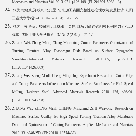
Mechanics and Materials Vol. 2013.:274 p196-199. (EI: 20130615988113)
张为
,
程晓亮
,
郑敏利
,
张兆星
.
切削加工表面完整性建模现状与发展趋势
.
沈阳
工业大学学报
Vol. 36 No.5 (2014) : 519-525.
张为，程晓亮，郑敏利，王姝淇，吴桐
.
球头刀高速铣削模具钢热力分布
3D
模拟
.
沈阳工业大学学报
Vol. 37 No.2 (2015) : 171-175.
Zhang Wei,
Zheng Minli, Cheng Mingming. Cutting Parameters Optimization of
Turning Titanium Alloy Diaphragm Disk Based on Surface Topography
Simulation.Advanced Materials Research. 2011.305, p129-133.
(EI:20113414263869)
Zhang Wei,
Zheng Minli, Cheng Mingming. Experiment Research of Cutter Edge
and Cutting Parameters Influence on Machined Surface Roughness for High Speed
Milling Hardened Steel. Advanced Materials Research 2010. 136, p86-90.
(EI:
20110113545598)
ZHANG Wei, ZHENG Minli, CHENG Mingming ,SHI Wenyong; Research on
Machined Surface Quality for High Speed Turning Titanium Alloy Membrane
Discs and Optimization of Cutting Parameters. Applied Mechanics and Materials
2010. 33. p246-250. (EI: 20110113554432)