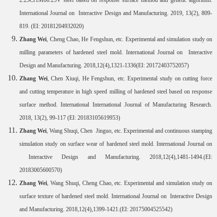
2.25Cr1Mo0.25V steel based on response surface method and genetic algorithm.
International Journal on Interactive Design and Manufacturing. 2019, 13(2), 809-
819. (EI: 20181204932020)
Zhang Wei
, Cheng Chao, He Fengshun, etc. Experimental and simulation study on
milling parameters of hardened steel mold. International Journal on Interactive
Design and Manufacturing. 2018,12(4),1321-1336(EI: 20172403752057)
Zhang Wei
, Chen Xiuqi, He Fengshun, etc. Experimental study on cutting force
and cutting temperature in high speed milling of hardened steel based on response
surface method. International International Journal of Manufacturing Research.
2018, 13(2), 99-117 (EI: 20183105619953)
Zhang Wei
, Wang Shuqi, Chen Jinguo, etc. Experimental and continuous stamping
simulation study on surface wear of hardened steel mold. International Journal on
Interactive Design and Manufacturing. 2018,12(4),1481-1494.(EI:
20183005600570)
Zhang Wei
, Wang Shuqi, Cheng Chao, etc. Experimental and simulation study on
surface texture of hardened steel mold. International Journal on Interactive Design
and Manufacturing. 2018,12(4),1399-1421.(EI: 20175004525542)