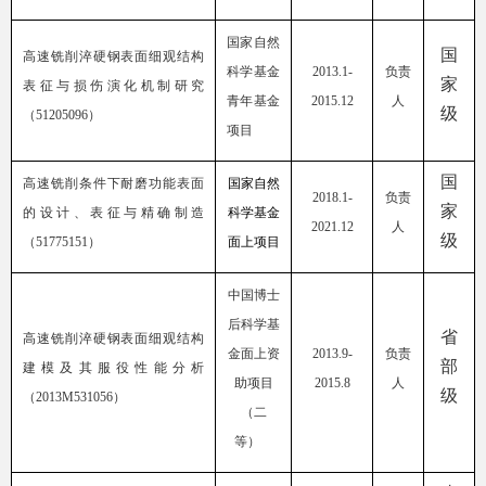
国家自然
国
高速铣削淬硬钢表面细观结构
科学基金
2013.1-
负责
家
表征与损伤演化机制研究
青年基金
2015.12
人
级
（
51205096
）
项目
国
高速铣削条件下耐磨功能表面
国家自然
2018.1
-
负责
家
的设计、表征与精确
制造
科学基金
2021.12
人
级
（
51775151
）
面上项目
中国博士
后科学基
省
高速铣削淬硬钢表面细观结构
金面上资
2013
.
9-
负责
部
建模及其服役性能分析
助项目
2015
.
8
人
级
（
2013M531056
）
（二
等）