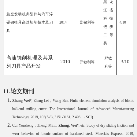
黑龙
江省
航空发动机典型件与汽车淬
科技
硬钢模具高速切削技术及刀
2014
郑敏利等
4/10
进步
具
二等
奖
高速铣削机理及其系
郑敏
2010
3/10
郑敏利等
列刀具产品开发
利等
11.
论文期刊
Zhang Wei*
, Zhang Lei
，
Wang Ben. Finite element simulation analysis of bionic
ball-end milling cutter. The International Journal of Advanced Manufacturing
Technology. 2019, 103(5-8), 3151-3161, 2.496,
（
SCI)
Cui Youzheng
，
Zheng, Minli
;
Zhang, Wei
*
, etc. Study of dry sliding friction and
wear behavior of bionic surface of hardened steel. Materials Express. 2019,