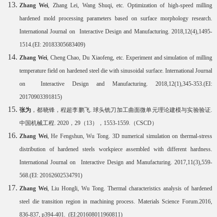
Zhang Wei
, Zhang Lei, Wang Shuqi, etc. Optimization of high-speed milling
hardened mold processing parameters based on surface morphology research.
International Journal on Interactive Design and Manufacturing. 2018,12(4),1495-
1514.(EI: 20183305683409)
Zhang Wei
, Cheng Chao, Du Xiaofeng, etc. Experiment and simulation of milling
temperature field on hardened steel die with sinusoidal surface. International Journal
on Interactive Design and Manufacturing. 2018,12(1),345-353.(EI:
20170903391815)
张为
，都晓锋，程超
李鹏飞
.
球头铣刀加工曲面微单元理论建模与实验验证
.
中国机械工程
. 2020
，
29
（
13
），
1553-1559.
（
CSCD
）
Zhang Wei
, He Fengshun, Wu Tong. 3D numerical simulation on thermal-stress
distribution of hardened steels workpiece assembled with different hardness.
International Journal on Interactive Design and Manufacturing. 2017,11(3),559-
568.(EI: 20162602534791)
Zhang Wei
, Liu Hongli, Wu Tong. Thermal characteristics analysis of hardened
steel die transition region in machining process. Materials Science Forum.2016,
836-837, p394-401. (EI:201608011960811)