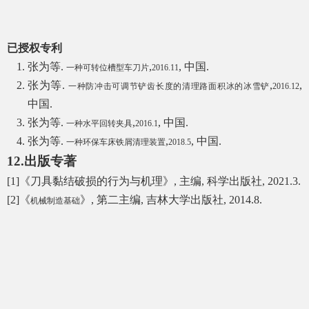
已授权专利
张为等
.
,
,
中国
.
一种可转位槽型车刀片
2016.11
张为等
.
,
,
一种防冲击可调节铲齿长度的清理路面积冰的冰雪铲
2016.12
中国
.
张为等
.
,
,
中国
.
一种水平回转夹具
2016.1
张为等
.
,
,
中国
.
一种环保车床铁屑清理装置
2018.5
12.
出版专著
[1]
《刀具黏结破损的行为与机理》
,
主编
,
科学出版社
, 2021.3.
[2]
《
》
,
第二主编
,
吉林大学出版社
, 2014.8.
机械制造基础