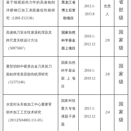
省
基于细观损伤力学的高速铣削
黑龙江省
2013
.
1-
负责
部
淬硬钢已加工表面服役性能研
博士后资
2015
.
8
人
级
究（
LBH-Z12138
）
助项目
国
高速铣刀安全性衰退机理及其
国家自然
201
0.
1-
家
跨尺度关联设计方法
科学基金
2
/
9
201
2.12
级
（
50975067
）
面上项目
国家自然
国
重型切削中硬质合金刀具前刀
科学基金
201
6.
1-
家
面粘焊变质层损伤机理研究
2
/
8
面上项
201
9.12
级
（
51575146
）
目
国家科技
国
水室封头车铣加工中心重要零
重大专项
201
1.
1-
家
部件加工工艺技术研究
2/4
课题子课
201
2.12
级
（
2011ZX04002-111-05
）
题