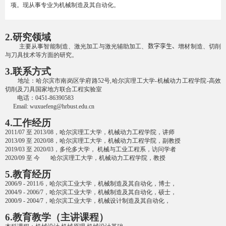
项。现从事专业为机械制造及其自动化。
2.
研究领域
主要从事智能制造、激光加工与激光辅助加工、
数字孪生、
增材制造、切削
与刀具技术等方面的研究。
3.
联系方式
地址：哈尔滨市南岗区学府路
52
号
,
哈尔滨理工大学
-
机械动力工程学院
-
高效
切削及刀具国家地方联合工程实验室
电话：
0451-86390583
Email: wuxuefeng@hrbust.edu.cn
4.
工作经历
2011/07
至
2013/08
，哈尔滨理工大学，机械动力工程学院，讲师
2013/09
至
2020/08
，哈尔滨理工大学，机械动力工程学院，副教授
2019/03
至
2020/03
，多伦多大学， 机械与工业工程系，访问学者
2020/09
至 今 哈尔滨理工大学，机械动力工程学院，教授
5.
教育经历
2006/9 - 2011/6
，哈尔滨工业大学，机械制造及其自动化，博士，
2004/9 - 2006/7
，哈尔滨工业大学，机械制造及其自动化，硕士，
2000/9 - 2004/7
，哈尔滨工业大学，机械设计制造及其自动化，
6.
教育教学（主讲课程）