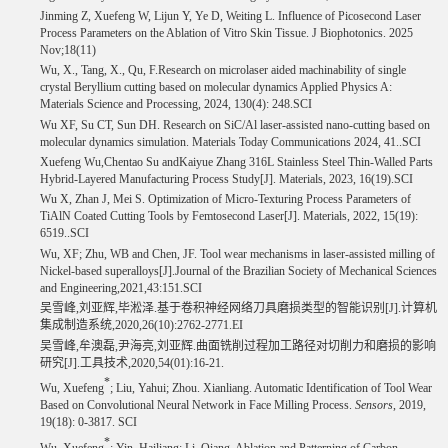
Jinming Z, Xuefeng W, Lijun Y, Ye D, Weiting L. Influence of Picosecond Laser
Process Parameters on the Ablation of Vitro Skin Tissue. J Biophotonics. 2025
Nov;18(11)
Wu, X., Tang, X., Qu, F.Research on microlaser aided machinability of single
crystal Beryllium cutting based on molecular dynamics Applied Physics A:
Materials Science and Processing, 2024, 130(4): 248.SCI
Wu XF, Su CT, Sun DH. Research on SiC/Al laser-assisted nano-cutting based on
molecular dynamics simulation. Materials Today Communications 2024, 41..SCI
Xuefeng Wu,Chentao Su andKaiyue Zhang 316L Stainless Steel Thin-Walled Parts
Hybrid-Layered Manufacturing Process Study[J]. Materials, 2023, 16(19).SCI
Wu X, Zhan J, Mei S. Optimization of Micro-Texturing Process Parameters of
TiAlN Coated Cutting Tools by Femtosecond Laser[J]. Materials, 2022, 15(19):
6519..SCI
Wu, XF; Zhu, WB and Chen, JF. Tool wear mechanisms in laser-assisted milling of
Nickel-based superalloys[J].Journal of the Brazilian Society of Mechanical Sciences
and Engineering,2021,43:151.SCI
吴雪峰
,
刘亚辉
,
毕淞泽
.
基于卷积神经网络刀具磨损类型的智能识别
[J].
计算机
集成制造系统
,2020,26(10):2762-2771.EI
吴雪峰
,
牟澳磊
,
尹海亮
,
刘亚辉
.
曲面铣削过程加工路径对切削力和磨损的影响
研究
[J].
工具技术
,2020,54(01):16-21.
*
Wu, Xuefeng
; Liu, Yahui; Zhou. Xianliang. Automatic Identification of Tool Wear
Based on Convolutional Neural Network in Face Milling Process.
Sensors
, 2019,
19(18): 0-3817. SCI
*