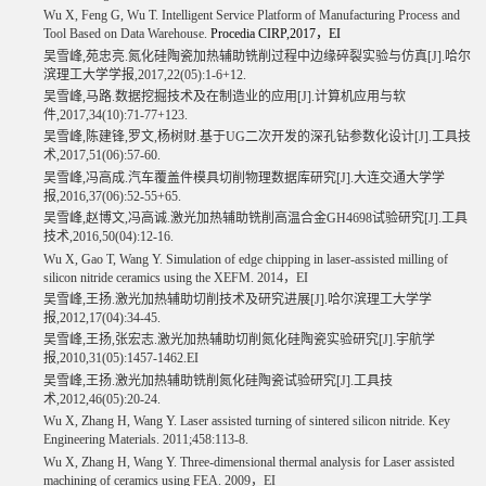
Wu X, Feng G, Wu T. Intelligent Service Platform of Manufacturing Process and
Tool Based on Data Warehouse.
Procedia CIRP,2017
，
EI
吴雪峰
,
苑忠亮
.
氮化硅陶瓷加热辅助铣削过程中边缘碎裂实验与仿真
[J].
哈尔
滨理工大学学报
,2017,22(05):1-6+12.
吴雪峰
,
马路
.
数据挖掘技术及在制造业的应用
[J].
计算机应用与软
件
,2017,34(10):71-77+123.
吴雪峰
,
陈建锋
,
罗文
,
杨树财
.
基于
UG
二次开发的深孔钻参数化设计
[J].
工具技
术
,2017,51(06):57-60.
吴雪峰
,
冯高成
.
汽车覆盖件模具切削物理数据库研究
[J].
大连交通大学学
报
,2016,37(06):52-55+65.
吴雪峰
,
赵博文
,
冯高诚
.
激光加热辅助铣削高温合金
GH4698
试验研究
[J].
工具
技术
,2016,50(04):12-16.
Wu X, Gao T, Wang Y. Simulation of edge chipping in laser-assisted milling of
silicon nitride ceramics using the XEFM. 2014
，
EI
吴雪峰
,
王扬
.
激光加热辅助切削技术及研究进展
[J].
哈尔滨理工大学学
报
,2012,17(04):34-45.
吴雪峰
,
王扬
,
张宏志
.
激光加热辅助切削氮化硅陶瓷实验研究
[J].
宇航学
报
,2010,31(05):1457-1462.EI
吴雪峰
,
王扬
.
激光加热辅助铣削氮化硅陶瓷试验研究
[J].
工具技
术
,2012,46(05):20-24.
Wu X, Zhang H, Wang Y. Laser assisted turning of sintered silicon nitride. Key
Engineering Materials. 2011;458:113-8.
Wu X, Zhang H, Wang Y. Three-dimensional thermal analysis for Laser assisted
machining of ceramics using FEA. 2009
，
EI