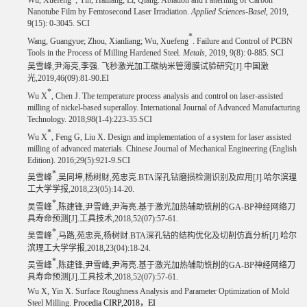
Wu, Xuefeng
; Yin, Hailiang; Li, Qiang. Ablation and Patterning of Carbon
Nanotube Film by Femtosecond Laser Irradiation.
Applied Sciences-Basel
, 2019,
9(15): 0-3045. SCI
*
Wang, Guangyue; Zhou, Xianliang; Wu, Xuefeng
. Failure and Control of PCBN
Tools in the Process of Milling Hardened Steel.
Metals
, 2019, 9(8): 0-885. SCI
吴雪峰
,
尹海亮
,
李强
.
飞秒激光加工碳纳米管薄膜试验研究
[J].
中国激
光
,2019,46(09):81-90.EI
*
Wu X
, Chen J. The temperature process analysis and control on laser-assisted
milling of nickel-based superalloy. International Journal of Advanced Manufacturing
Technology. 2018;98(1-4):223-35.SCI
*
Wu X
, Feng G, Liu X. Design and implementation of a system for laser assisted
milling of advanced materials. Chinese Journal of Mechanical Engineering (English
Edition). 2016;29(5):921-9.SCI
*
吴雪峰
,
吴同坤
,
杨树财
,
苑忠亮
.BTA
深孔钻磨损检测识别及应用
[J].
哈尔滨理
工大学学报
,2018,23(05):14-20.
*
吴雪峰
,
陈建锋
,
尹雪峰
,
尹海亮
.
基于激光加热辅助铣削的
GA-BP
神经网络刀
具寿命预测
[J].
工具技术
,2018,52(07):57-61.
*
吴雪峰
,
马路
,
苑忠亮
,
杨树财
.BTA
深孔钻的结构优化及切削仿真分析
[J].
哈尔
滨理工大学学报
,2018,23(04):18-24.
*
吴雪峰
,
陈建锋
,
尹雪峰
,
尹海亮
.
基于激光加热辅助铣削的
GA-BP
神经网络刀
具寿命预测
[J].
工具技术
,2018,52(07):57-61.
Wu X, Yin X. Surface Roughness Analysis and Parameter Optimization of Mold
Steel Milling.
Procedia CIRP,2018
，
EI