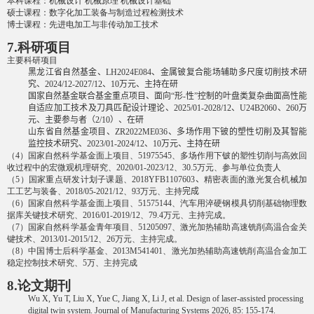
本科课程：机械设计 机械原理 机械设计基础
硕士课程：数字化加工装备与制造过程检测技术
博士课程：先进电加工与非传动加工技术
7.
科研项目
主要科研项目
黑龙江省自然基金、
LH2024E084
、金属铍复合能场辅助多尺度切削技术研
究、
2024/12-2027/12
、
10
万元、主持在研
国家自然基金联合基金重点项目、面向“形
-
性”控制的叶盘类复杂曲面高性能
自适应加工技术及刀具匹配设计理论、
2025/01-2028/12
、
U24B2060
、
260
万
元、主要参与者（
2/10
）、在研
山东省自然基金项目、
ZR2022ME036
、多场作用下铍的塑性切削及其智能
监控技术研究、
2023/01-2024/12
、
10
万元、主持在研
（
4
）国家自然科学基金面上项目、
51975545
、多场作用下铍的塑性切削与高效回
收过程中的宏微观机理研究、
2020/01-2023/12
、
30.5
万元、参与单位负责人
（
5
）国家重点研发计划子课题、
2018YFB1107603
、
精密表面的激光复合机械加
工工艺与装备、
2018/05-2021/12
、
93
万元、主持
完成
（
6
）国家自然科学基金面上项目、
51575144
、汽车用淬硬钢模具切削基础物理数
据库关键技术研究、
2016/01-2019/12
、
79.4
万元、主持完成。
（
7
）国家自然科学基金青年项目、
51205097
、激光加热辅助高速铣削高温合金关
键技术、
2013/01-2015/12
、
26
万元、主持完成。
（
8
）中国博士后科学基金、
2013M541401
、激光加热辅助高速铣削高温合金加工
稳定控制技术研究、
5
万、主持完成
8.
论文期刊
Wu X, Yu T, Liu X, Yue C, Jiang X, Li J, et al. Design of laser-assisted processing
digital twin system. Journal of Manufacturing Systems 2026, 85: 155-174.