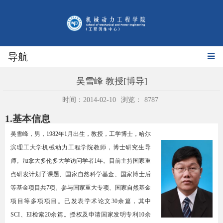
导航
吴雪峰 教授[博导]
时间：2014-02-10
浏览：
8787
1.
基本信息
吴雪峰，男，
1982
年
1
月出生，教授，工学博士，哈尔
滨理工大学机械动力工程学院教师，博士研究生导
师。加拿大多伦多大学访问学者
1
年。目前主持国家重
点研发计划子课题、国家自然科学基金、国家博士后
等基金项目共
7
项。参与国家重大专项、国家自然基金
项目等多项项目。已发表学术论文
30
余篇，其中
SCI
、
EI
检索
20
余篇。授权及申请国家发明专利
10
余