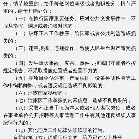
分；情节较重的，给予降低岗位等级或者撤职处分；情节严
重的，给予开除处分：
（一）在执行国家重要任务、应对公共突发事件中，不
服从指挥、调遣或者消极对抗的；
（二）破坏正常工作秩序，给国家或者公共利益造成损
失的；
（三）违章指挥、违规操作，致使人民生命财产遭受损
失的；
（四）发生重大事故、灾害、事件，擅离职守或者不按
规定报告、不采取措施处置或者处置不力的；
（五）在项目评估评审、产品认证、设备检测检验等工
作中徇私舞弊，或者违反规定造成不良影响的；
（六）泄露国家秘密的；
（七）泄露因工作掌握的内幕信息，造成不良后果的；
（八）采取不正当手段为本人或者他人谋取岗位，或者
在事业单位公开招聘等人事管理工作中有其他违反组织人事
纪律行为的；
（九）其他违反工作纪律失职渎职的行为。
有前款第（六）项规定行为的，给予记过以上处分。