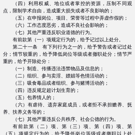
（四）利用权威、地位或者掌控的资源，压制不同观
点，限制学术自由，造成重大损失或者不良影响的；
（五）在申报岗位、项目、荣誉等过程中弄虚作假的；
（六）工作态度恶劣，造成不良社会影响的；
（七）其他严重违反职业道德的行为。
有前款第（一）项规定行为的，给予记过以上处分。
第二十一条 有下列行为之一的，给予警告或者记过处
分；情节较重的，给予降低岗位等级或者撤职处分；情节严
重的，给予开除处分：
（一）制造、传播违法违禁物品及信息的；
（二）组织、参与卖淫、嫖娼等色情活动的；
（三）吸食毒品或者组织、参与赌博活动的；
（四）违反规定超计划生育的；
（五）包养情人的；
（六）有虐待、遗弃家庭成员，或者拒不承担赡养、抚
养、扶养义务等的；
（七）其他严重违反公共秩序、社会公德的行为。
有前款第（二）项、第（三）项、第（四）项、第
（五）项规定行为的，给予降低岗位等级或者撤职以上处