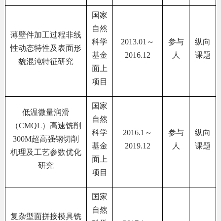
国家
自然
薄壁件加工过程非线
科学
2013.01
～
参与
纵向
性动态特性及表面形
基金
2016.12
人
课题
貌混沌特征研究
面上
项目
国家
低温微量润滑
自然
（
CMQL
）高速铣削
科学
2016.1
～
参与
纵向
300M
超高强钢切削
基金
2019.12
人
课题
机理及工艺参数优化
面上
研究
项目
国家
自然
复杂型面拼接模具铣