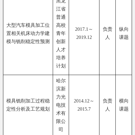
黑龙
江省
普通
大型汽车模具加工位
高校
2017.1
～
负责
纵向
置相关机床动力学建
青年
2019.12
人
课题
模与铣削稳定性预测
创新
人才
培养
计划
哈尔
滨新
力光
模具铣削加工过程稳
2014.12
～
负责
横向
电技
定性分析及工艺规划
2015.7
人
课题
术有
限公
司