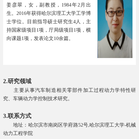
姜彦翠，女，副教授，
1984
年
2
月出
生。
2016
年获得哈尔滨理工大学工学博
士学位。目前指导硕士研究生
4
人，主
持国家级项目
1
项，厅局级项目
1
项，横
向课题
1
项，发表论文
10
余篇。
2.
研究领域
主要从事汽车制造相关零部件加工过程动力学特性研
究、车辆动力学控制技术研究。
3.
联系方式
地址：哈尔滨市南岗区学府路
52
号
,
哈尔滨理工大学
-
机械
动力工程学院