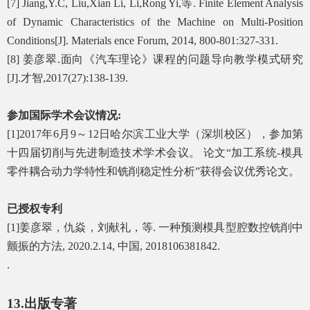
[7] Jiang,Y.C, Liu,Xian Li, Li,Rong Yi,
等
. Finite Element Analysis
of Dynamic Characteristics of the Machine on Multi-Position
Conditions[J]. Materials ence Forum, 2014, 800-801:327-331.
[8]
姜彦翠
.
面向《汽车理论》课程的问题导向教学模式研究
[J].
才智
,2017(27):138-139.
参加国际学术会议情况
:
[1]2017
年
6
月
9
～
12
日哈尔滨工业大学（深圳校区），参加第
十四届切削与先进制造技术学术会议。 论文“加工系统
-
模具
零件耦合动力学特性和铣削稳定性分析”获得会议优秀论文。
已授权专利
[1]
姜彦翠，仇焱，刘献礼，等
.
一种预测模具型腔数控铣削中
颤振的方法
, 2020.2.14,
中国
, 2018106381842.
.
13.
出版专著