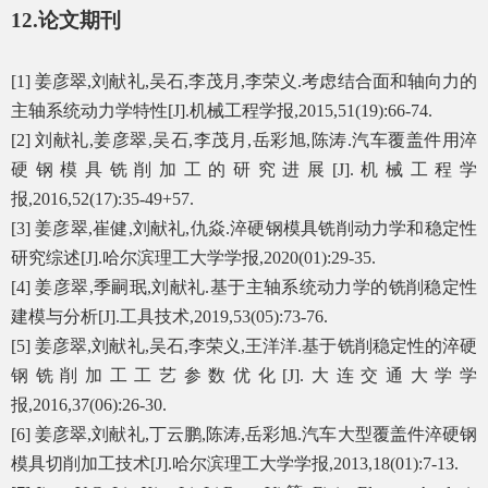
12.
论文期刊
[1]
姜彦翠
,
刘献礼
,
吴石
,
李茂月
,
李荣义
.
考虑结合面和轴向力的
主轴系统动力学特性
[J].
机械工程学报
,2015,51(19):66-74.
[2]
刘献礼
,
姜彦翠
,
吴石
,
李茂月
,
岳彩旭
,
陈涛
.
汽车覆盖件用淬
硬钢模具铣削加工的研究进展
[J].
机械工程学
报
,2016,52(17):35-49+57.
[3]
姜彦翠
,
崔健
,
刘献礼
,
仇焱
.
淬硬钢模具铣削动力学和稳定性
研究综述
[J].
哈尔滨理工大学学报
,2020(01):29-35.
[4]
姜彦翠
,
季嗣珉
,
刘献礼
.
基于主轴系统动力学的铣削稳定性
建模与分析
[J].
工具技术
,2019,53(05):73-76.
[5]
姜彦翠
,
刘献礼
,
吴石
,
李荣义
,
王洋洋
.
基于铣削稳定性的淬硬
钢铣削加工工艺参数优化
[J].
大连交通大学学
报
,2016,37(06):26-30.
[6]
姜彦翠
,
刘献礼
,
丁云鹏
,
陈涛
,
岳彩旭
.
汽车大型覆盖件淬硬钢
模具切削加工技术
[J].
哈尔滨理工大学学报
,2013,18(01):7-13.