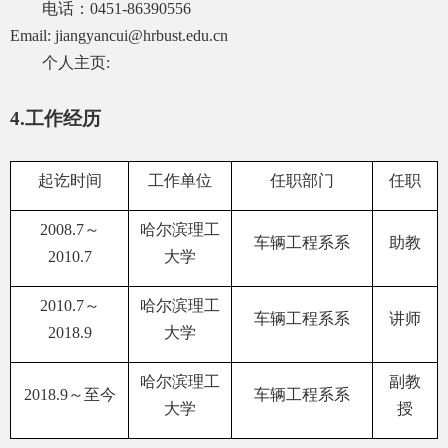
电话：
0451-86390556
Email: jiangyancui@hrbust.edu.cn
个人主页
:
4.
工作经历
起讫时间
工作单位
任职部门
任职
2008.7
～
哈尔滨理工
车辆工程系系
助教
2010.7
大学
2010.7
～
哈尔滨理工
车辆工程系系
讲师
2018.9
大学
哈尔滨理工
副教
2018.9
～至今
车辆工程系系
大学
授