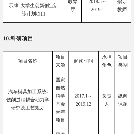
教育
2018.5
～
指导
示牌”大学生创新创业训
厅
2019.1
教师
练计划项目
10.
科研项目
项目
承担
项目
项目名称
起讫时间
来源
角色
类别
国家
自然
汽车模具加工系统
-
科学
2017.1
～
负责
纵向
铣削过程耦合动力学
基金
2019.12
人
课题
研究及工艺规划
青年
项目