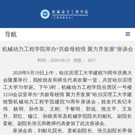
导航
机械动力工程学院举办“共叙母校情 聚力齐发展”座谈会
时间：2020-09-21
浏览：
1017
2020
年
9
月
19
日上午，哈尔滨理工大学建校
70
周年庆典大
会隆重举行，我校校友和师生代表欢聚一堂，共贺哈尔滨理
工大学
70
华诞。下午
3
时，机械动力工程学院在西区一号楼
1210
会议室举办“共叙母校情 聚力齐发展”哈尔滨理工大学建
校暨机械动力工程学院建院
70
周年座谈会，校友代表纪丰
伟、杨明、孙作东、王刚、于黎明、郭侃、熊文平、王东
升、郑红、穆江、孙炳美等及机械学院院长刘献礼、副院长
姜彬、副院长张元和教师代表参加了此次座谈会。
座谈会前，刘献礼院长、姜彬副院长、张元副院长带领