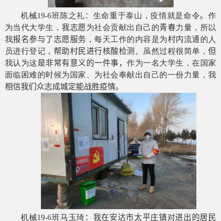
机械
19-6
班陈之礼
：
生命重于泰山，疫情就是命令
。
作
为当代大学生，
我志愿
为社会贡献出自己的
青春
力量，所以
我
报名参与了志愿服务
，每天工作的内容是为
村内
流通的人
员进行登记，
帮助村民进行核酸检测
。虽然过程很简单，
但
我认为这
是非常有意义的一件事，
作为一名大学生，在国家
面临困难的时候为国家、为社会奉献出自己的一份力量，我
相信我们众志成城定能战胜疫情。
机械
19-6
班马玉琦
：
我在安达市太平庄镇对进出的居民