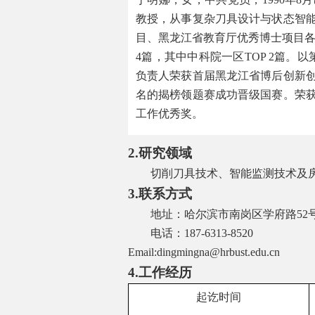
教授，从事复杂刀具设计与状态智
目、黑龙江省教育厅优秀博士项目
4
篇，其中中科院一区
TOP 2
篇。以
负责人荣获首届黑龙江省博后创新
名的揭榜领题赛成功晋级国赛。荣
工作优秀奖。
2.
研究领域
切削刀具技术、智能监测技术及房
3.
联系方式
地址：哈尔滨市南岗区学府路
52
电话：
187-6313-8520
Email:
dingmingna@hrbust.edu.cn
4.
工作经历
起讫时间