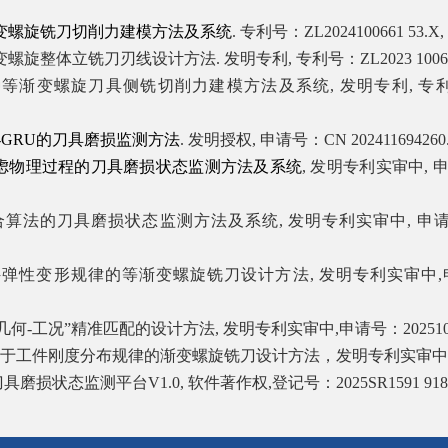
变螺旋铣刀切削力建模方法及系统
.
专利号：
ZL2024100661 53.X,
变螺旋整体立铣刀刃线设计方法
.
发明专利
,
专利号：
ZL2023 1006
种等渐变螺旋刀具侧铣切削力建模方法及系统
,
发明专利
,
专
-GRU
的刀具磨损监测方法
.
发明授权
,
申请号：
CN 202411694260
虑物理过程的刀具磨损状态监测方法及系统
,
发明专利实审中
,
合算法的刀具磨损状态监测方法及系统
,
发明专利实审中
,
申
件弹性变形规律的等渐变螺旋铣刀设计方法
,
发明专利实审中
,
几何
-
工况”精准匹配的设计方法
,
发明专利实审中
,
申请号：
20251
于工件刚度分布规律的渐变螺旋铣刀设计方法，发明专利实审中
刀具磨损状态监测平台
V1.0,
软件著作权
,
登记号：
2025SR1591 918