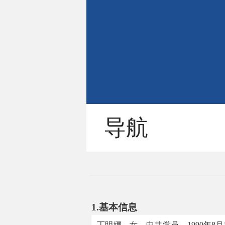
导航
1.
基本信息
丁明娜，女，中共党员，
1990
年
8
月