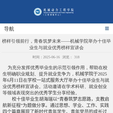
导航
榜样引领前行，青春筑梦未来——机械学院举办十佳毕
业生与就业优秀榜样宣讲会
时间：2025-06-16
浏览：
318
为充分发挥优秀毕业生的示范引领作用，帮助在校
生明确职业规划、提升就业竞争力，
机械学院
于
2025
年
6
月
11
日
在
学校一站式服务大厅
举办十佳毕业生与就
业优秀榜样宣讲会。活动邀请在学术科研、就业创业
等领域表现突出的优秀
学生
分享经验。
校十佳毕业生胡海瑞以“青春筑梦志愿路，支教启
航新征程”为题做分享。通过思想、学业、工作、实践
四个篇章展现了新时代青年学生、青年党员的成长过