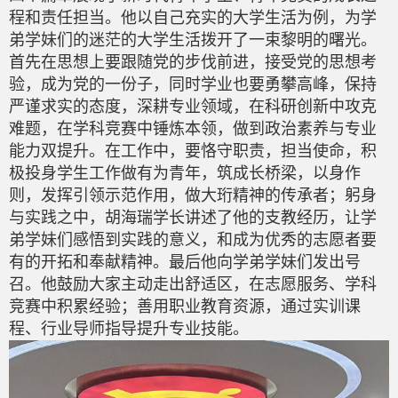
程和责任担当。他以自己充实的大学生活为例，为学
弟学妹们的迷茫的大学生活拨开了一束黎明的曙光。
首先在思想上要跟随党的步伐前进，接受党的思想考
验，成为党的一份子，同时学业也要勇攀高峰，保持
严谨求实的态度，深耕专业领域，在科研创新中攻克
难题，在学科竞赛中锤炼本领，做到政治素养与专业
能力双提升。在工作中，要恪守职责，担当使命，积
极投身学生工作做有为青年，筑成长桥梁，以身作
则，发挥引领示范作用，做大珩精神的传承者；躬身
与实践之中，胡海瑞学长讲述了他的支教经历，让学
弟学妹们感悟到实践的意义，和成为优秀的志愿者要
有的开拓和奉献精神。最后他向学弟学妹们发出号
召。他鼓励大家主动走出舒适区，在志愿服务、学科
竞赛中积累经验；善用职业教育资源，通过实训课
程、行业导师指导提升专业技能。