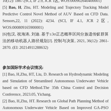
10(12): 1867.(SCI, IF 2.9, JCR 1
区
, WOS:000902640400001)
[5]
Bao, H
, Zhu, HT. Modeling and Trajectory Tracking Model
Predictive Control Novel Method of AUV Based on CFD Data.
Sensors,22, 11 (2022): 4234. (SCI, IF 4.1, JCR 2
区
,
WOS:000809165900001)
[
6
]
包汉
,
祝海涛
,
刘迪
.
基于
±3σ
正态概率区间分族遗传蚁群算
法的移动机器人路径规划
[J].
控制与决策
, 2021, 36(12): 2861-
2870. (EI: 20214911288632)
参加国际学术会议情况
:
[1]
B
ao, H,Zhu, HT, Liu, D. Research on Hydrodynamic Modeling
and Simulation of Streamlined Autonomous Underwater Vehicle
based on CFD Method.The 35th China Control and Decision
Conference, 2023.05, Yichang.
[2]
Bao, H,Zhu, HT. Research on Global Path Planning Method of
Autonomous Underwater Vehicle Based on Improved GA-PSO