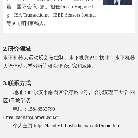
篇，国际会议
2
篇。担任
Ocean Engineerin
g
、
ISA Transactions
、
IEEE Sensors Journal
等
SCI
期刊审稿人。
2.
研究领域
水下
机器人
运动规划与控制
、水下视觉识别技术、
水下
机器
人
流体动力学分析等
相关理论
研究
和应用。
3.
联系方式
地址：哈尔滨市南岗区学府路
52
号
，
哈尔滨理工大学
-
西
区
1
号教学楼
电话：
15846533790
Email:
baohan@hrbeu.edu.cn
个人主页
:
https://faculty.hrbust.edu.cn/jx/bh1/main.htm