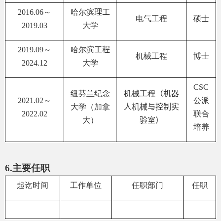
2016
.
06
～
哈尔滨
理工
电气工程
硕士
2019
.
03
大学
2019
.
09
～
哈尔滨
工程
机械工程
博士
2024
.
12
大学
CSC
纽芬兰纪念
机械工程
（
机器
2
021
.
02
～
公派
大学（加拿
人机械与控制实
20
22
.
0
2
联合
大）
验室
）
培养
6.
主要任职
起讫时间
工作单位
任职部门
任职