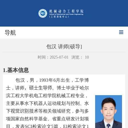
导航
包汉 讲师[硕导]
时间：2025-07-01
浏览：
10
1.
基本信息
包汉，男，
1993
年
6
月出生，工学博
士，讲师
，
硕士生导师
。博士毕业于哈尔
滨工程大学机电工程学院机械工程专业，
主要从事水下机器人运动规划与控制、
水
下视觉识别技术
等相关领域研究，参与多
项国家自然科学基金、省重点研发计划项
目，发表
SCI
检索论文
5
篇，
EI
检索论文
1