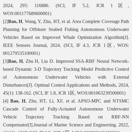
2024, 295: 116886. (SCI, IF 5.2, JCR 1
区
,
WOS:001177689600001)
[2]
Bao, H
, Wang, Y, Zhu, HT, et al. Area Complete Coverage Path
Planning for Offshore Seabed Fishing Autonomous Underwater
Vehicles Based on Improved Whale Optimization Algorithm[J].
IEEE Sensors Journal, 2024. (SCI, IF 4.3, JCR 1
区
, WOS:
001279535100001)
[3]
Bao, H
, Zhu H, Liu D. Improved SSA-RBF Neural Network-
based Dynamic 3-D Trajectory Tracking Model Predictive Control
of Autonomous Underwater Vehicles with External
Disturbances[J]. Optimal Control Applications and Methods, 2024,
45(1): 138-162. (SCI, IF 1.8, JCR 1
区
, WOS:001063239500001)
[4]
Bao, H
, Zhu, HT, Li, XF, et al. APSO-MPC and NTSMC
Cascade Control of Fully-Actuated Autonomous Underwater
Vehicle Trajectory Tracking Based on RBF-NN
Compensator[J].Journal of Marine Science and Engineering. 2022,