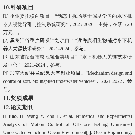
10.
科研项目
[1]
企业委托横向项目：“动态干扰场基于深度学习的水下机
器人视觉导引与控制系统研究”，
2025-2026
，主持，在研（
20
万元）。
[2]
黑龙江省重点研发计划
项目：“
近海底栖生物捕捞水下机
器人关键技术
研究”，
20
21
-20
24
，
参与
。
[3]
山东省烟台市校地融合类项目
：
“水下机器人关键技术研
发中心”，
2021-2024
，参与。
[4]
加拿大纽芬兰纪念大学创业项目：
“
Mechanism design and
control of soft, bio-inspired underwater vehicles”
，
2021-2022
，参
与。
11.
奖项成果
12.
论文期刊
[1]
Bao, H
, Wang Y, Zhu H, et al. Numerical and Experimental
Analysis of Motion Control of Offshore Fishing Unmanned
Underwater Vehicle in Ocean Environment[J]. Ocean Engineering,