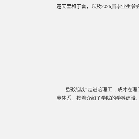
楚天莹和于雷，以及
届毕业生
参
2026
岳彩旭以“走进哈理工，成才在理
养体系。接着介绍了学院的学科建设