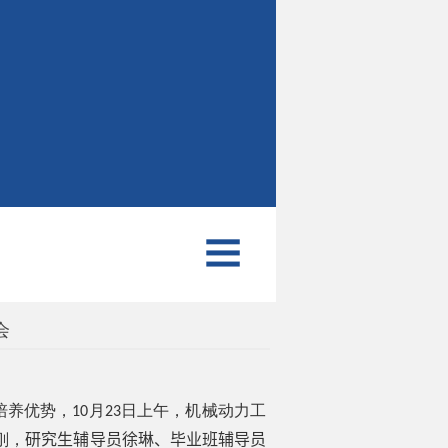
会
培养优势，
月
日上午，机械动力工
10
23
刚，
研究生辅导员徐琳、毕业班辅导员