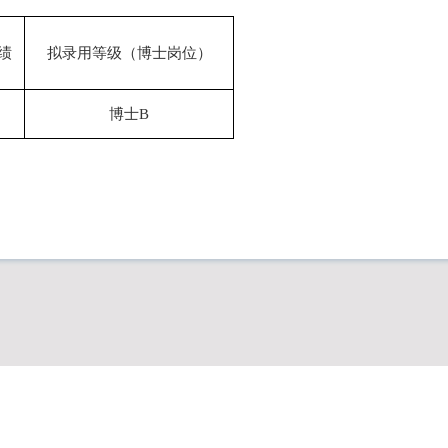
绩
拟录用等级（博士岗位）
博士
B