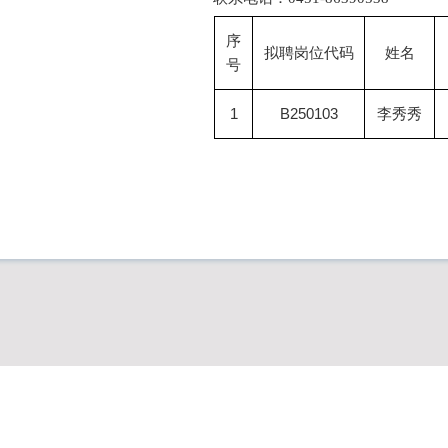
序
拟聘岗位代码
姓名
号
1
B250103
李秀秀